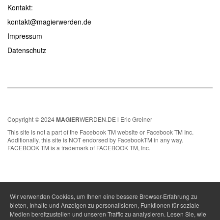
Kontakt:
kontakt@magierwerden.de
Impressum
Datenschutz
Copyright © 2024
MAGIER
WERDEN.DE l Eric Greiner
This site is not a part of the Facebook TM website or Facebook TM Inc.
Additionally, this site is NOT endorsed by FacebookTM in any way.
FACEBOOK TM is a trademark of FACEBOOK TM, Inc.
Wir verwenden Cookies, um Ihnen eine bessere Browser-Erfahrung zu
bieten, Inhalte und Anzeigen zu personalisieren, Funktionen für soziale
Medien bereitzustellen und unseren Traffic zu analysieren. Lesen Sie, wie