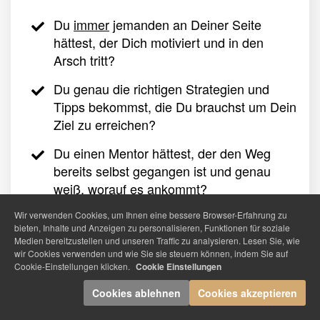
Du
immer
jemanden an Deiner Seite
hättest, der Dich motiviert und in den
Arsch tritt?
Du genau die richtigen Strategien und
Tipps bekommst, die Du brauchst um Dein
Ziel zu erreichen?
Du einen Mentor hättest, der den Weg
bereits selbst gegangen ist und genau
weiß, worauf es ankommt?
Du in einer Gruppe von Gleichgesinnten
Wir verwenden Cookies, um Ihnen eine bessere Browser-Erfahrung zu
bieten, Inhalte und Anzeigen zu personalisieren, Funktionen für soziale
wärst, mit denen Du Dich austauschen
Medien bereitzustellen und unseren Traffic zu analysieren. Lesen Sie, wie
kannst?
wir Cookies verwenden und wie Sie sie steuern können, indem Sie auf
Cookie-Einstellungen klicken.
Cookie Einstellungen
Du einem bewährtem System folgst und
Cookies ablehnen
Cookies akzeptieren
nicht länger im Dunkelen tappst?