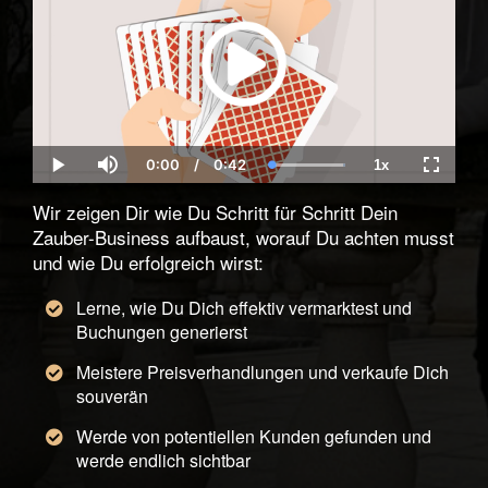
0:00
/
0:42
1x
Current
Duration
Loaded
:
Play
Mute
Playback
Fullscre
Time
100.00%
Rate
Wir zeigen Dir wie Du Schritt für Schritt Dein
Zauber-Business aufbaust, worauf Du achten musst
und wie Du erfolgreich wirst:
Lerne, wie Du Dich effektiv vermarktest und
Buchungen generierst
Meistere Preisverhandlungen und verkaufe Dich
souverän
Werde von potentiellen Kunden gefunden und
werde endlich sichtbar